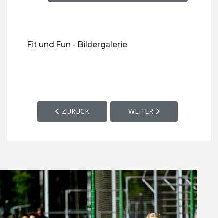
Fit und Fun - Bildergalerie
VORHERIGER BEITRAG: BEHINDERTEN­SPORT
NÄCHSTER BEITRAG: DAME
ZURÜCK
WEITER