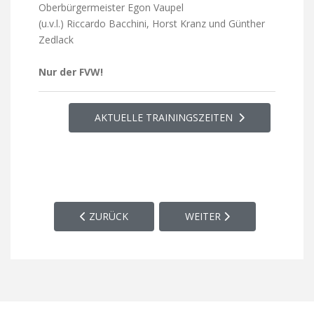
Oberbürgermeister Egon Vaupel
(u.v.l.) Riccardo Bacchini, Horst Kranz und Günther
Zedlack
Nur der FVW!
AKTUELLE TRAININGSZEITEN
VORHERIGER BEITRAG: 3. MANNSCHAFT
NÄCHSTER BEITRAG: SENI
ZURÜCK
WEITER