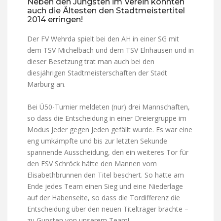
Neben den Jüngsten im Verein konnten
auch die Ältesten den Stadtmeistertitel
2014 erringen!
Der FV Wehrda spielt bei den AH in einer SG mit
dem TSV Michelbach und dem TSV Elnhausen und in
dieser Besetzung trat man auch bei den
diesjährigen Stadtmeisterschaften der Stadt
Marburg an.
Bei Ü50-Turnier meldeten (nur) drei Mannschaften,
so dass die Entscheidung in einer Dreiergruppe im
Modus Jeder gegen Jeden gefällt wurde. Es war eine
eng umkämpfte und bis zur letzten Sekunde
spannende Ausscheidung, den ein weiteres Tor für
den FSV Schröck hätte den Mannen vom
Elisabethbrunnen den Titel beschert. So hatte am
Ende jedes Team einen Sieg und eine Niederlage
auf der Habenseite, so dass die Tordifferenz die
Entscheidung über den neuen Titelträger brachte –
zu Gunsten von unserem Team!